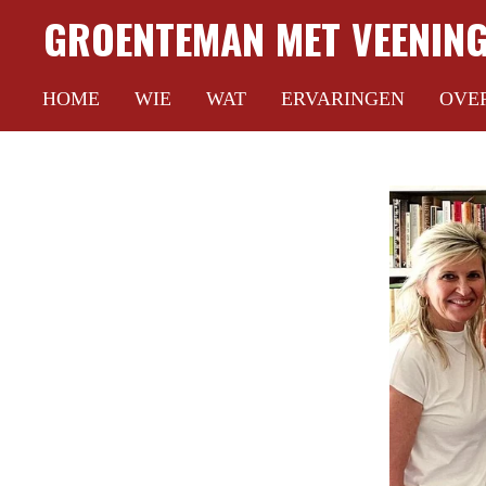
GROENTEMAN MET VEENIN
Ga
direct
HOME
WIE
WAT
ERVARINGEN
OVE
naar
de
hoofdinhoud