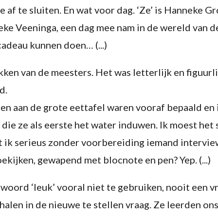
 af te sluiten. En wat voor dag. ‘Ze’ is Hanneke 
eke Veeninga, een dag mee nam in de wereld van 
cadeau kunnen doen… (...)
ken van de meesters. Het was letterlijk en figuur
d.
en aan de grote eettafel waren vooraf bepaald en 
die ze als eerste het water induwen. Ik moest het 
t ik serieus zonder voorbereiding iemand intervie
kijken, gewapend met blocnote en pen? Yep. (...)
oord ‘leuk’ vooral niet te gebruiken, nooit een vra
alen in de nieuwe te stellen vraag. Ze leerden on